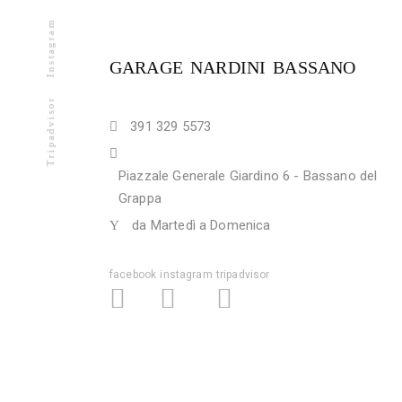
Instagram
GARAGE NARDINI BASSANO
Tripadvisor
391 329 5573
Piazzale Generale Giardino 6 - Bassano del
Grappa
da Martedì a Domenica
facebook
instagram
tripadvisor