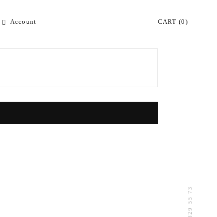
Account
CART
(0)
391 329 55 73